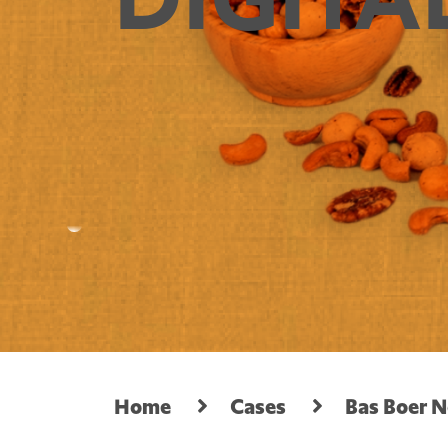
Home
Cases
Bas Boer N